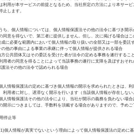
は利用が本サービスの前提となるため、当社所定の方法により本サービ
停止します。
うち、個人情報については、個人情報保護法その他の法令に基づき開示
の同意を得ないで、第三者に提供しません。但し、次に掲げる場合はこ
達成に必要な範囲内において個人情報の取り扱いの全部又は一部を委託
その他の事由による事業の承継に伴って個人情報が提供される場合
地方公共団体又はその委託を受けた者が法令の定める事務を遂行するこ
利用者の同意を得ることによって当該事務の遂行に支障を及ぼすおそれ
保護法その他の法令で認められる場合
個人情報保護法の定めに基づき個人情報の開示を求められたときは、利
、利用者に対し、遅滞なく開示を行います（当該個人情報が存在しない
個人情報保護法その他の法令により、当社が開示の義務を負わない場合
の開示につきましては、手数料を頂戴する場合がありますので、予めご
用停止等
(1)
個人情報が真実でないという理由によって個人情報保護法の定めに