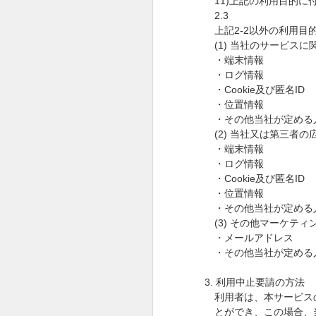
11)
上記の利用目的に
2.3
上記
2-2
以外の利用目
(1)
当社のサービスに
・端末情報
・ログ情報
・
Cookie
及び匿名
ID
・位置情報
・その他当社が定める
(2)
当社又は第三者の
・端末情報
・ログ情報
・
Cookie
及び匿名
ID
・位置情報
・その他当社が定める
(3)
その他マーケティ
・メールアドレス
・その他当社が定める
3.
利用中止要請の方法
利用者は、本サービス
とができ、この場合、